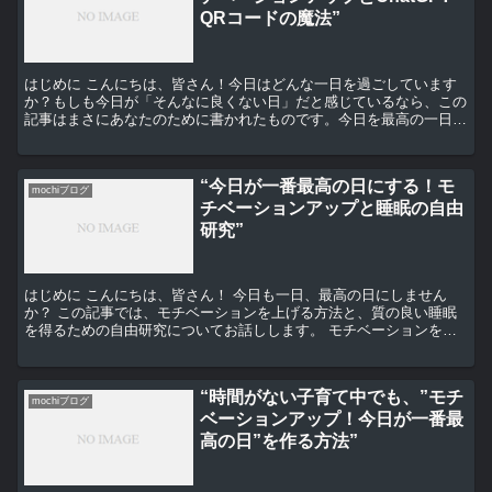
QRコードの魔法”
はじめに こんにちは、皆さん！今日はどんな一日を過ごしています
か？もしも今日が「そんなに良くない日」だと感じているなら、この
記事はまさにあなたのために書かれたものです。今日を最高の一日に
変えるためのモチベーションアップの方法と、ChatGP...
“今日が一番最高の日にする！モ
mochiブログ
チベーションアップと睡眠の自由
研究”
はじめに こんにちは、皆さん！ 今日も一日、最高の日にしません
か？ この記事では、モチベーションを上げる方法と、質の良い睡眠
を得るための自由研究についてお話しします。 モチベーションを上
げる方法 まず、モチベーションを上げる方法についてです...
“時間がない子育て中でも、”モチ
mochiブログ
ベーションアップ！今日が一番最
高の日”を作る方法”