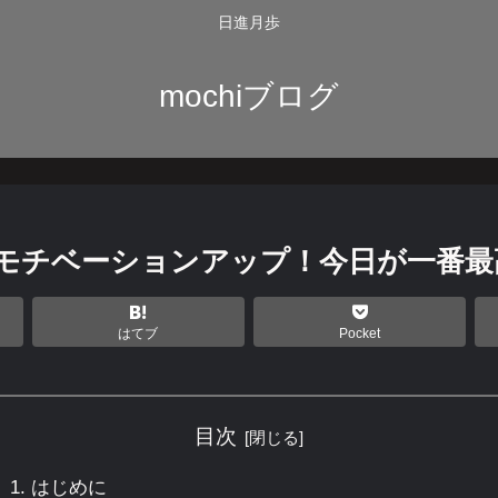
日進月歩
mochiブログ
ズでモチベーションアップ！今日が一番
はてブ
Pocket
目次
はじめに