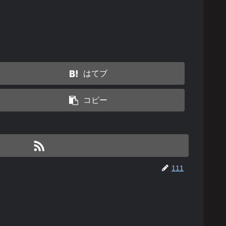
はてブ
コピー
111