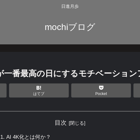
日進月歩
mochiブログ
 今日が一番最高の日にするモチベーション
はてブ
Pocket
目次
AI 4K化とは何か？