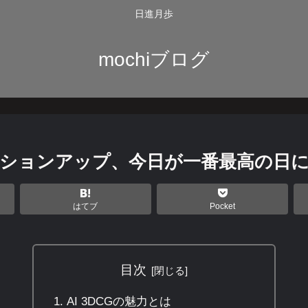
日進月歩
mochiブログ
チベーションアップ、今日が一番最高の日
はてブ
Pocket
目次
AI 3DCGの魅力とは