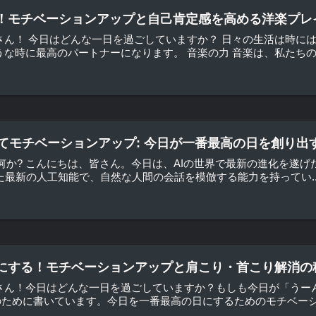
！モチベーションアップと自己肯定感を高める洋楽プレ
さん！ 今日はどんな一日を過ごしていますか？ 日々の生活は時に
うな時に最高のパートナーになります。 音楽の力 音楽は、私たちの心
活用してモチベーションアップ: 今日が一番最高の日を創り出
7とは何か? こんにちは、皆さん。今日は、AIの世界で最新の進化を遂げ
れた最新の人工知能で、自然な人間の会話を模倣する能力を持ってい..
にする！モチベーションアップと肩こり・首こり解消の
皆さん！今日はどんな一日を過ごしていますか？もしも今日が「うー
ために書いています。今日を一番最高の日にするためのモチベーショ