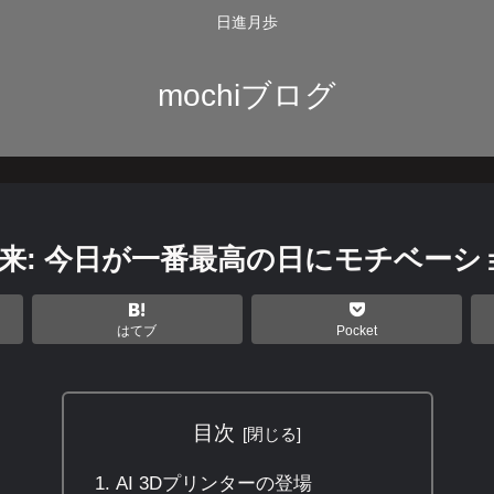
日進月歩
mochiブログ
く未来: 今日が一番最高の日にモチベー
はてブ
Pocket
目次
AI 3Dプリンターの登場