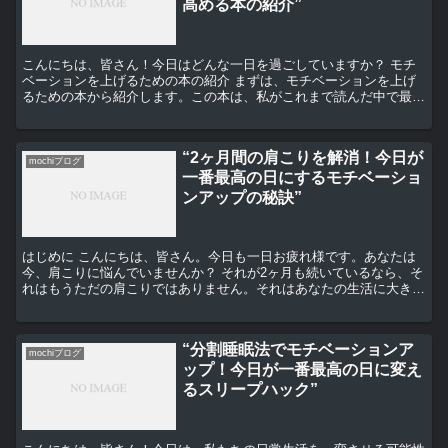
高める本の紹介”
こんにちは、皆さん！今日はどんな一日を過ごしていますか？ モチ
ベーションを上げるための本の紹介 まずは、モチベーションを上げ
るための本から紹介します。この本は、私がこれまで読んだ中で最も
影響を受けた一冊です。タイトルは「Drive: The...
“2ヶ月間の肩こりを解消！今日が
mochiブログ
一番最高の日にするモチベーショ
ンアップの秘訣”
はじめに こんにちは、皆さん。今日も一日お疲れ様です。あなたは
今、肩こりに悩んでいませんか？ それが2ヶ月も続いているなら、そ
れはもうただの肩こりではありません。それはあなたの生活に大きな
影響を与えているはずです。 肩こりの原因 肩こりの原...
“分割睡眠法でモチベーションア
mochiブログ
ップ！今日が一番最高の日に変え
るスリープハック”