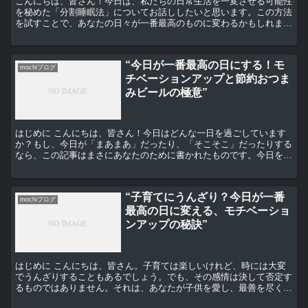
こんにちは、皆さん！今日は、私たちの日常生活を一変させる可能性
を秘めた「分割睡眠法」についてお話ししたいと思います。この方法
を試すことで、あなたの日々が一番最高のものに変わるかもしれませ
んよ。 分割睡眠法とは何か？ 分割睡眠法とは、一日の睡...
“今日が一番最高の日にする！モ
mochiブログ
チベーションアップと節約おつま
みビールの極意”
はじめに こんにちは、皆さん！今日はどんな一日を過ごしています
か？もし、今日が「まあまあ」だったり、「そこそこ」だったりする
なら、この記事はまさにあなたのために書かれたものです。今日を
「最高の日」に変えるためのヒントと、おつまみビールを楽し...
“子育てにうんざり？今日が一番
mochiブログ
最高の日に変える、モチベーショ
ンアップの秘訣”
はじめに こんにちは、皆さん。子育ては楽しいけれど、時には大変
でうんざりすることもあるでしょう。でも、その感情は決して否定す
るものではありません。それは、あなたが子供を愛し、最善を尽くそ
うとしている証拠なのです。 子育てのストレスとは 子育...