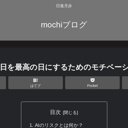
日進月歩
mochiブログ
、今日を最高の日にするためのモチベー
はてブ
Pocket
目次
AIのリスクとは何か？