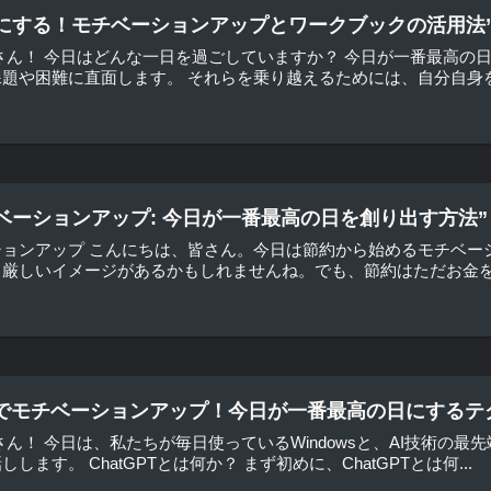
にする！モチベーションアップとワークブックの活用法
さん！ 今日はどんな一日を過ごしていますか？ 今日が一番最高の
題や困難に直面します。 それらを乗り越えるためには、自分自身を高
ベーションアップ: 今日が一番最高の日を創り出す方法”
ションアップ こんにちは、皆さん。今日は節約から始めるモチベー
厳しいイメージがあるかもしれませんね。でも、節約はただお金を貯
ndowsでモチベーションアップ！今日が一番最高の日にするテ
ん！ 今日は、私たちが毎日使っているWindowsと、AI技術の最先
ます。 ChatGPTとは何か？ まず初めに、ChatGPTとは何...