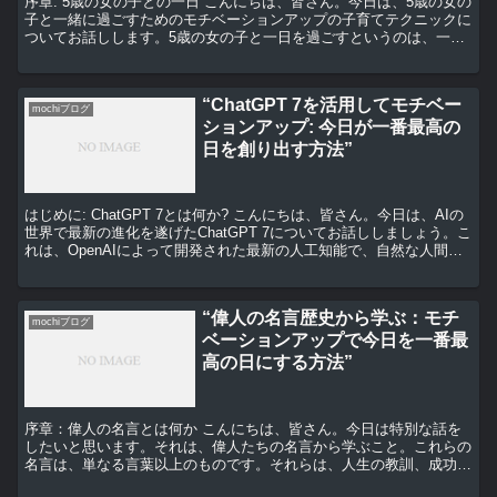
序章: 5歳の女の子との一日 こんにちは、皆さん。今日は、5歳の女の
子と一緒に過ごすためのモチベーションアップの子育てテクニックに
ついてお話しします。5歳の女の子と一日を過ごすというのは、一見
大変そうに思えますが、実はとても楽しいものです。...
“ChatGPT 7を活用してモチベー
mochiブログ
ションアップ: 今日が一番最高の
日を創り出す方法”
はじめに: ChatGPT 7とは何か? こんにちは、皆さん。今日は、AIの
世界で最新の進化を遂げたChatGPT 7についてお話ししましょう。こ
れは、OpenAIによって開発された最新の人工知能で、自然な人間の
会話を模倣する能力を持ってい...
“偉人の名言歴史から学ぶ：モチ
mochiブログ
ベーションアップで今日を一番最
高の日にする方法”
序章：偉人の名言とは何か こんにちは、皆さん。今日は特別な話を
したいと思います。それは、偉人たちの名言から学ぶこと。これらの
名言は、単なる言葉以上のものです。それらは、人生の教訓、成功へ
の道しるべ、そして何よりも、私たちが今日を最高の日にす...