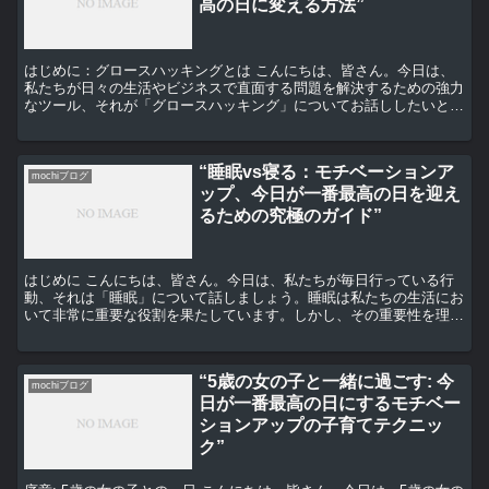
高の日に変える方法”
はじめに：グロースハッキングとは こんにちは、皆さん。今日は、
私たちが日々の生活やビジネスで直面する問題を解決するための強力
なツール、それが「グロースハッキング」についてお話ししたいと思
います。グロースハッキングとは、少ないリソースで最大の...
“睡眠vs寝る：モチベーションア
mochiブログ
ップ、今日が一番最高の日を迎え
るための究極のガイド”
はじめに こんにちは、皆さん。今日は、私たちが毎日行っている行
動、それは「睡眠」について話しましょう。睡眠は私たちの生活にお
いて非常に重要な役割を果たしています。しかし、その重要性を理解
している人は少ないのではないでしょうか。今日は、睡眠と...
“5歳の女の子と一緒に過ごす: 今
mochiブログ
日が一番最高の日にするモチベー
ションアップの子育てテクニッ
ク”