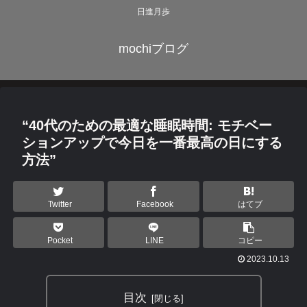
日進月歩
mochiブログ
“40代のための最適な睡眠時間: モチベー
ションアップで今日を一番最高の日にする
方法”
Twitter
Facebook
はてブ
Pocket
LINE
コピー
2023.10.13
目次