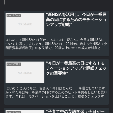
“新NISAを活用し、今日が一番最
mochiブログ
高の日にするためのモチベーショ
ンアップ戦略”
はじめに：新NISAとは何か こんにちは、皆さん。今日は新NISAに
ついてお話ししましょう。新NISAとは、2014年に始まったNISA（少
額投資非課税制度）の改良版で、20歳以上の全ての成人が対象とな
りました。年間40万円までの投資が非課...
“今日が一番最高の日にする！モ
mochiブログ
チベーションアップと睡眠チェッ
クの重要性”
はじめに こんにちは、皆さん！今日はどんな一日を過ごしています
か？私たちは毎日を最高の日にするためのヒントを共有したいと思い
ます。それは、モチベーションを上げることと、睡眠をチェックする
ことの重要性についてです。 モチベーションを上げる方法...
“子育て中の英語学習：今日が一
mochiブログ