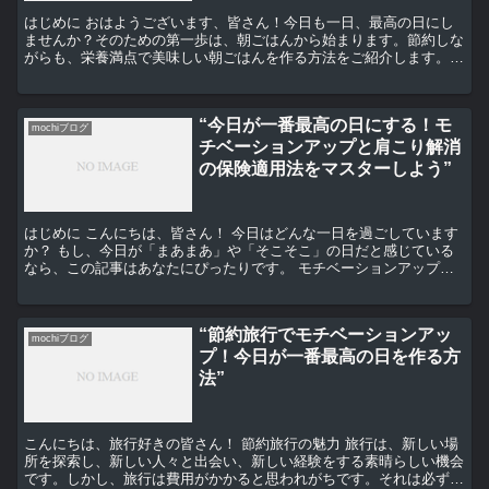
はじめに おはようございます、皆さん！今日も一日、最高の日にし
ませんか？そのための第一歩は、朝ごはんから始まります。節約しな
がらも、栄養満点で美味しい朝ごはんを作る方法をご紹介します。こ
れであなたの一日がより良いものになること間違いなしです...
“今日が一番最高の日にする！モ
mochiブログ
チベーションアップと肩こり解消
の保険適用法をマスターしよう”
はじめに こんにちは、皆さん！ 今日はどんな一日を過ごしています
か？ もし、今日が「まあまあ」や「そこそこ」の日だと感じている
なら、この記事はあなたにぴったりです。 モチベーションアップの
秘訣 まず、モチベーションを上げるための方法について...
“節約旅行でモチベーションアッ
mochiブログ
プ！今日が一番最高の日を作る方
法”
こんにちは、旅行好きの皆さん！ 節約旅行の魅力 旅行は、新しい場
所を探索し、新しい人々と出会い、新しい経験をする素晴らしい機会
です。しかし、旅行は費用がかかると思われがちです。それは必ずし