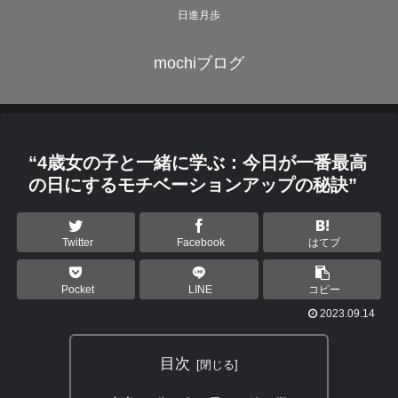
日進月歩
mochiブログ
“4歳女の子と一緒に学ぶ：今日が一番最高
の日にするモチベーションアップの秘訣”
Twitter
Facebook
はてブ
Pocket
LINE
コピー
2023.09.14
目次