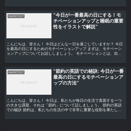
も真実ではありません。節約旅行は、少ない予算でも最高...
“今日が一番最高の日にする！モ
mochiブログ
チベーションアップと睡眠の重要
性をイラストで解説”
こんにちは、皆さん！ 今日はどんな一日を過ごしていますか？ 今日
を最高の日にするためのモチベーションアップ まずは、モチベーシ
ョンアップについてお話ししましょう。 モチベーションとは、自分
自身を前向きに動かすエネルギーのことです。 これが高...
“節約の英語での秘訣: 今日が一番
mochiブログ
最高の日にするモチベーションア
ップの方法”
こんにちは、皆さん！ 今日は、私たちが毎日の生活で直面する一つ
の大きな課題、それは「節約」について話しましょう。 節約の英語
での秘訣 節約は、私たちの生活の中で非常に重要な役割を果たしま
す。しかし、それは時として難しい課題となります。そこで...