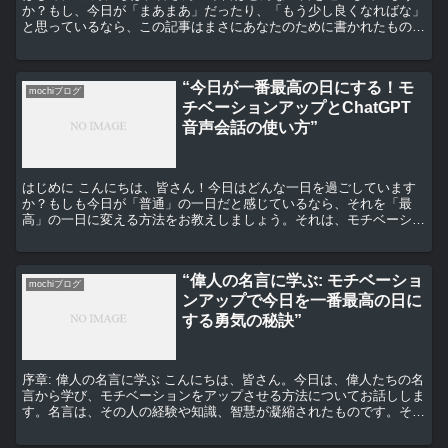
か？もし、今日が「まあまあ」だったり、「もう少し良くなればな」
と思っているなら、この記事はまさにあなたのために書かれたもので
す。今日を一番最高の日にするためのモチベーションアップ...
“今日が一番最高の日にする！モ
mochiブログ
チベーションアップとChatGPT
音声会話の使い方”
はじめに こんにちは、皆さん！今日はどんな一日を過ごしています
か？もしも今日が「普通」の一日だと感じているなら、それを「最
高」の一日に変える方法をお教えしましょう。それは、モチベーショ
ンをアップさせることと、ChatGPT音声会話の使い方を...
“偉人の名言に学ぶ: モチベーショ
mochiブログ
ンアップで今日を一番最高の日に
する勇気の秘訣”
序章: 偉人の名言に学ぶ こんにちは、皆さん。今日は、偉人たちの名
言から学び、モチベーションをアップさせる方法についてお話ししま
す。名言は、その人の経験や知識、智慧が凝縮されたものです。それ
らを学ぶことで、私たち自身の人生にも役立てることが...