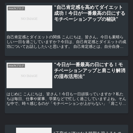
“自己肯定感を高めてダイエット
mochiブログ
成功！今日が一番最高の日にする
モチベーションアップの秘訣”
自己肯定感とダイエットの関係 こんにちは、皆さん。今日も素晴ら
しい一日を過ごしていますか？今日は、自己肯定感とダイエットの成
功についてお話ししたいと思います。 自己肯定感とは、自分自身を
肯定的に捉え、自分の価値を認めることです。これが高いほ...
“今日が一番最高の日にする！モ
mochiブログ
チベーションアップと肩こり解消
の湿布活用法”
はじめに こんにちは、皆さん！今日も一日頑張っていますか？私た
ちは毎日、仕事や家事、学業などで忙しく過ごしていますよね。そん
な中で、時々感じるのが「モチベーションが上がらない」「肩こりが
ひどい」などの問題ではないでしょうか？ 今日は、そんな...