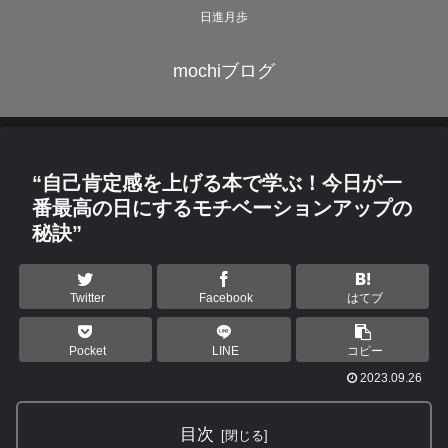
日進月歩
mochiブログ
“自己肯定感を上げる本で学ぶ！今日が一
番最高の日にするモチベーションアップの
秘訣”
Twitter
Facebook
はてブ
Pocket
LINE
コピー
2023.09.26
目次