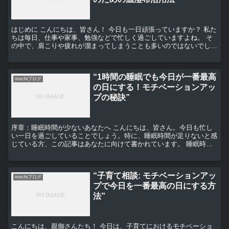
はじめに こんにちは、皆さん！ 今日も一日頑張っていますか？ 私た
ちは毎日、仕事や家事、勉強などで忙しく過ごしていますよね。 そ
の中で、肩こりや疲れが溜まってしまうことも多いのではないでしょ
うか。 そんな時、皆さんはどのようにリラックスして...
“1時間の睡眠でも今日が一番最高
mochiブログ
の日にする！モチベーションアッ
プの秘訣”
序章：睡眠時間が少ないあなたへ こんにちは、皆さん。今日も忙し
い一日を過ごしていることでしょう。特に、睡眠時間が足りないと感
じている方、この記事はあなたに向けて書かれています。 睡眠時間
が少ないと、体調を崩しやすくなり、仕事や学業のパフォー...
“子育て相談: モチベーションアッ
mochiブログ
プで今日を一番最高の日にする方
法”
こんにちは、親御さんたち！ 今日は、子育てにおけるモチベーショ