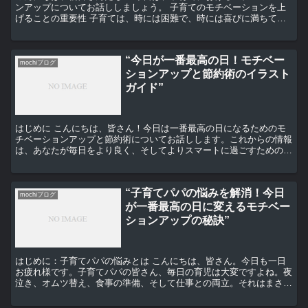
ンアップについてお話ししましょう。 子育てのモチベーションを上
げることの重要性 子育ては、時には困難で、時には喜びに満ちてい
ます。しかし、その日々の中で、私たち自身のモチベーショ...
“今日が一番最高の日！モチベー
mochiブログ
ションアップと節約術のイラスト
ガイド”
はじめに こんにちは、皆さん！今日は一番最高の日になるためのモ
チベーションアップと節約術についてお話しします。これからの情報
は、あなたが毎日をより良く、そしてよりスマートに過ごすためのも
のです。さあ、一緒に始めましょう！ モチベーションアッ...
“子育てパパの悩みを解消！今日
mochiブログ
が一番最高の日に変えるモチベー
ションアップの秘訣”
はじめに：子育てパパの悩みとは こんにちは、皆さん。今日も一日
お疲れ様です。子育てパパの皆さん、毎日の育児は大変ですよね。夜
泣き、オムツ替え、食事の準備、そして仕事との両立。それはまさに
ハードワークです。でも、その中には喜びもありますよね。...