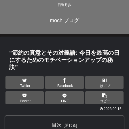
日進月歩
mochiブログ
“節約の真意とその対義語: 今日を最高の日
にするためのモチベーションアップの秘
訣”
Twitter
Facebook
はてブ
Pocket
LINE
コピー
2023.09.15
目次