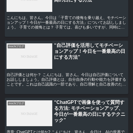
こんにちは、皆さん。今日は「子育ての後悔を乗り越え、モチベーシ
ョンアップ！今日が一番最高の日にする方法」についてお話ししまし
ょう。 子育ての後悔とは？ 子育ては、喜びも多いですが、同時に後
悔や悩みもたくさんあります。子供の成長に合わせて、親...
“自己評価を活用してモチベーシ
mochiブログ
ョンアップ！今日を一番最高の日
にする方法”
自己評価とは何か？ こんにちは、皆さん。今日は自己評価について
お話ししましょう。自己評価とは、自分自身の行動や能力を評価する
ことです。これは自己認識の一部であり、自己理解と自己改善のため
の重要なツールです。 自己評価は、自分がどこに立ってい...
“ChatGPTで画像を使って質問す
mochiブログ
る方法: モチベーションアップ、
今日が一番最高の日にするテクニ
ック”
序章: ChatGPTとは何か? こんにちは、皆さん。今日は、AIの世界で