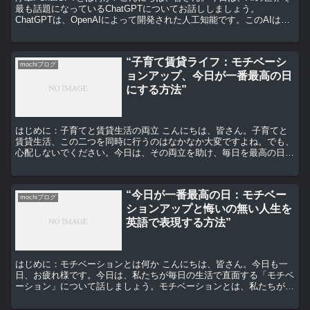
最も話題になっているChatGPTについてお話ししましょう。
ChatGPTは、OpenAIによって開発された人工知能です。このAIは、
自然言語処理（NLP）という技術...
“子育て賃貸ライフ：モチベーシ
mochiブログ
ョンアップ、今日が一番最高の日
にする方法”
はじめに：子育てと賃貸生活の両立 こんにちは、皆さん。子育てと
賃貸生活、この二つを同時に行うのはなかなか大変ですよね。でも、
心配しないでください。今日は、その両立を助け、毎日を最高の日に
するためのヒントをお伝えします。 モチベーションアップ...
“今日が一番最高の日：モチベー
mochiブログ
ションアップと悔いの無い人生を
英語で表現する方法”
はじめに：モチベーションとは何か こんにちは、皆さん。今日も一
日、お疲れ様です。今日は、私たちが毎日の生活で直面する「モチベ
ーション」について話しましょう。モチベーションとは、私たちが行
動を起こすための原動力です。それは、目標を達成するため...