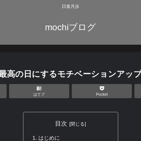
日進月歩
mochiブログ
番最高の日にするモチベーションアップ
はてブ
Pocket
目次
はじめに