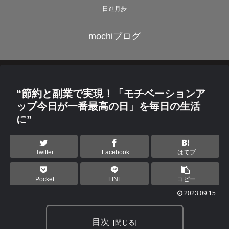
日進月歩
mochiブログ
“節約と副業で実現！「モチベーションア
ップ今日が一番最高の日」を毎日の生活
に”
Twitter
Facebook
はてブ
Pocket
LINE
コピー
2023.09.15
目次