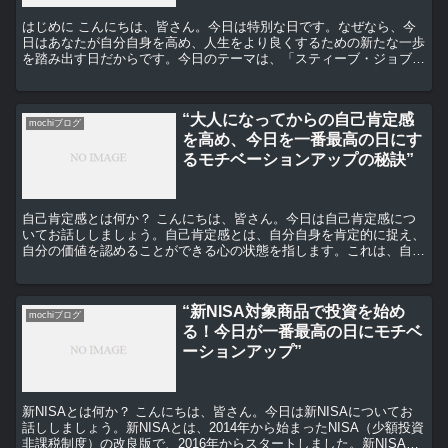
はじめに こんにちは、皆さん。今日は特別な日です。なぜなら、今
日はあなたが自分自身を高め、人生をより良くするための新たな一歩
を踏み出す日だからです。今日のテーマは、「スティーブ・ジョブズ
の名言で学ぶ！今日を最高の日にするモチベーションアップ...
“大人になってからの自己肯定感
mochiブログ
を高め、今日を一番最高の日にす
るモチベーションアップの秘訣”
自己肯定感とは何か？ こんにちは、皆さん。今日は自己肯定感につ
いてお話ししましょう。自己肯定感とは、自分自身を肯定的に捉え、
自分の価値を認めることができる心の状態を指します。これは、自分
自身を愛し、自分の能力を信じることができるかどうかに直...
“新NISA対象商品で投資を始め
mochiブログ
る！今日が一番最高の日にモチベ
ーションアップ”
新NISAとは何か？ こんにちは、皆さん。今日は新NISAについてお
話ししましょう。新NISAとは、2014年から始まったNISA（少額投資
非課税制度）の改良版で、2016年からスタートしました。新NISA