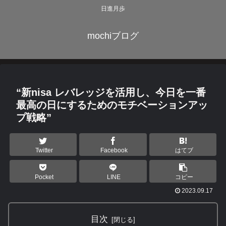
日進月歩
mochiブログ
“新nisa レバレッジを活用し、今日を一番
最高の日にするためのモチベーションアッ
プ戦略”
Twitter
Facebook
はてブ
Pocket
LINE
コピー
2023.09.17
目次