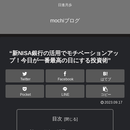
日進月歩
mochiブログ
“新NISA銀行の活用でモチベーションアッ
プ！今日が一番最高の日にする投資術”
Twitter
Facebook
はてブ
Pocket
LINE
コピー
2023.09.17
目次