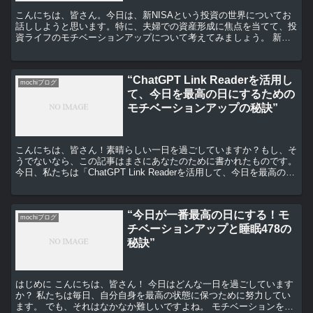
こんにちは、皆さん。今日は、新NISAという投資の世界についてお
話ししようと思います。特に、夫婦での資産形成に焦点を当てて、投
資ライフのモチベーションアップについて考えてみましょう。 新
NISAとは何か？ まず初めに、新NISAとは何かにつ...
“ChatGPT Link Readerを活用し
mochiブログ
て、今日を最高の日にするための
モチベーションアップの秘訣”
こんにちは、皆さん！素晴らしい一日を過ごしていますか？もし、そ
うでないなら、この記事はまさにあなたのために書かれたものです。
今日、私たちは「ChatGPT Link Readerを活用して、今日を最高の日
にするためのモチベーションアップの秘...
“今日が一番最高の日にする！モ
mochiブログ
チベーションアップと睡眠478の
秘訣”
はじめに こんにちは、皆さん！ 今日はどんな一日を過ごしています
か？ 私たちは毎日、自分自身を最高の状態に保つために努力してい
ます。 でも、それはなかなか難しいですよね。 モチベーションを上