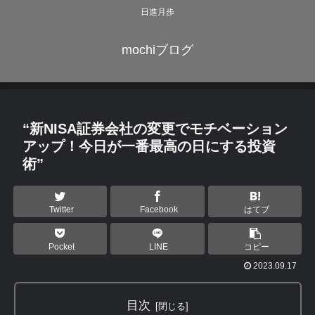
日進月歩
mochiブログ
“新NISA証券会社の変更でモチベーション
アップ！今日が一番最高の日にする投資
術”
Twitter
Facebook
はてブ
Pocket
LINE
コピー
2023.09.17
目次