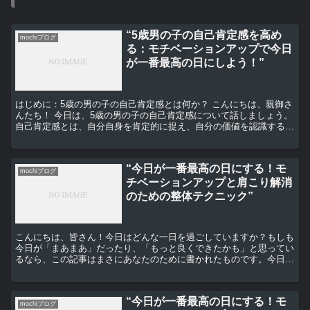
“5歳男の子の自己肯定感を高め
mochiブログ
る：モチベーションアップで今日
が一番最高の日にしよう！”
はじめに：5歳の男の子の自己肯定感とは何か？ こんにちは、親御さ
んたち！ 今日は、5歳の男の子の自己肯定感について話しましょう。
自己肯定感とは、自分自身を肯定的に捉え、自分の価値を認識するこ
とです。 これは、子供たちが自信を持ち、幸せで健...
“今日が一番最高の日にする！モ
mochiブログ
チベーションアップと肩こり解消
のための整体テクニック”
こんにちは、皆さん！今日はどんな一日を過ごしていますか？もしも
今日が「まあまあ」だったり、「もっと良くできたかも」と思ってい
るなら、この記事はまさにあなたのために書かれたものです。今日を
一番最高の日にするためのモチベーションアップと肩こり解...
“今日が一番最高の日にする！モ
mochiブログ