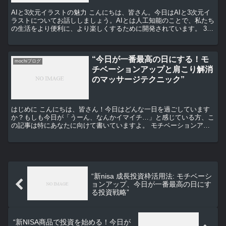
AIと3次元イラストの魅力 こんにちは、皆さん。今日はAIと3次元イ
ラストについてお話ししましょう。AIとは人工知能のことで、私たち
の生活をより便利に、より楽しくするために開発されています。 3次
元イラストは、2次元の平面だけでなく、奥行き...
“今日が一番最高の日にする！モ
mochiブログ
チベーションアップと肩こり解消
のマッサージテクニック”
はじめに こんにちは、皆さん！今日はどんな一日を過ごしています
か？もしも今日が「うーん、なんかイマイチ…」と感じている方、こ
の記事は特にあなたに向けて書いていますよ。 モチベーションアッ
プの秘訣 まずは、モチベーションアップの秘訣についてお...
“新nisa 成長投資枠活用法: モチベーシ
ョンアップ、今日が一番最高の日にす
る投資戦略”
“新NISA商品で投資を始める！今日が