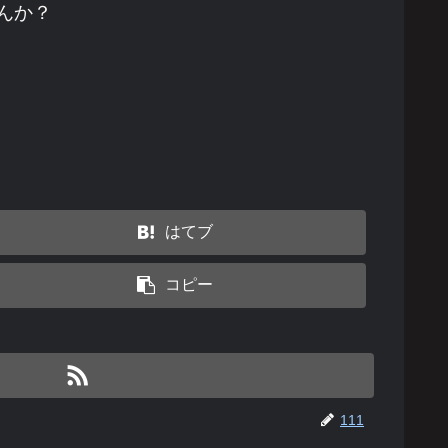
んか？
はてブ
コピー
111