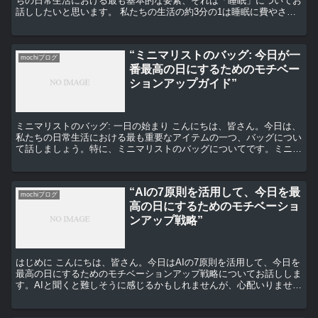
ちの日常生活における最も基本的な要素、それは「睡眠」についてお
話ししたいと思います。 私たちの生活の約3分の1は睡眠に費やされ
ます。それだけの時間を占める睡眠が、私たちの生活...
“ミニマリストのバッグ: 今日が一
mochiブログ
番最高の日にするためのモチベー
ションアップガイド”
ミニマリストのバッグ: 一日の始まり こんにちは、皆さん。今日は、
私たちの日常生活における最も重要なアイテムの一つ、バッグについ
て話しましょう。特に、ミニマリストのバッグについてです。ミニマ
リストとは、必要最低限の物だけを持つ生活スタイルを...
“AIの7原則を活用して、今日を最
mochiブログ
高の日にするためのモチベーショ
ンアップ戦略”
はじめに こんにちは、皆さん。今日はAIの7原則を活用して、今日を
最高の日にするためのモチベーションアップ戦略についてお話ししま
す。AIと聞くと難しそうに感じるかもしれませんが、心配いりませ
ん。一緒に学びながら、今日を最高の日にしましょう。...