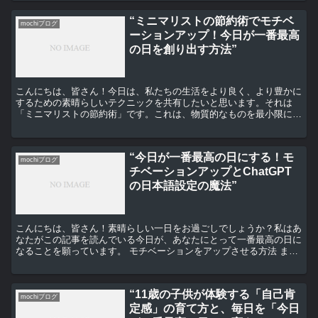
“ミニマリストの節約術でモチベ
mochiブログ
ーションアップ！今日が一番最高
の日を創り出す方法”
こんにちは、皆さん！今日は、私たちの生活をより良く、より豊かに
するための素晴らしいテクニックを共有したいと思います。それは
「ミニマリストの節約術」です。これは、物質的なものを最小限に抑
え、本当に大切なものに焦点を当てる生活スタイルです。では...
“今日が一番最高の日にする！モ
mochiブログ
チベーションアップとChatGPT
の日本語設定の魔法”
こんにちは、皆さん！素晴らしい一日をお過ごしでしょうか？私はあ
なたがこの記事を読んでいる今日が、あなたにとって一番最高の日に
なることを願っています。 モチベーションをアップさせる方法 まず
は、モチベーションをアップさせる方法についてお話しし...
“11歳の子供が体験する「自己肯
mochiブログ
定感」の育て方と、毎日を「今日