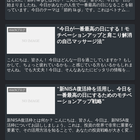
始まりましたね。今日があなたの人生で一番最高の日になることを願
っています。今日のテーマは「節約 là gì」です。これはベトナム語
で「節約は何ですか？」という意味です。節...
“今日が一番最高の日にする！モ
mochiブログ
チベーションアップと肩こり解消
の自己マッサージ法”
こんにちは、皆さん！ 今日はどんな一日を過ごしていますか？ もし
かして、ちょっと疲れているかも…と感じている方もいるかもしれま
せんね。 でも大丈夫！今日は、そんなあなたにピッタリの情報をお
届けします。 モチベーションアップの秘訣 まずは、モ...
“新NISA復活枠を活用し、今日を
mochiブログ
一番最高の日にするためのモチベ
ーションアップ戦略”
新NISA復活枠とは何か？ こんにちは、皆さん。今日は、新NISA復
活枠についてお話ししましょう。これは、投資の世界で非常に重要な
要素で、その活用方法を知ることで、あなたの投資戦略が大きく変わ
るかもしれません。 新NISAとは、新たな個人向...