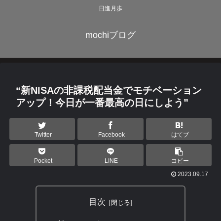
日進月歩
mochiブログ
“新NISAの非課税配当金でモチベーション
アップ！今日が一番最高の日にしよう”
Twitter
Facebook
はてブ
Pocket
LINE
コピー
2023.09.17
目次