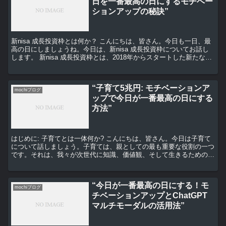
日を一番最高の日にするモチベー
ションアップの秘訣”
新nisa 成長投資枠とは何か？ こんにちは、皆さん。今日も一日、最
高の日にしましょうね。今日は、新nisa 成長投資枠についてお話し
します。 新nisa 成長投資枠とは、2018年からスタートした新たな
NISAの枠組みのことを指します。こ...
“子育て5兆円: モチベーションア
mochiブログ
ップで今日が一番最高の日にする
方法”
はじめに: 子育てとは一体何か? こんにちは、皆さん。今日は子育て
について話しましょう。子育ては、親としての最も重要な役割の一つ
です。それは、我々が次世代に知識、価値観、そして生きるためのス
キルを教えるプロセスです。しかし、それは決して簡単...
“今日が一番最高の日にする！モ
mochiブログ
チベーションアップとChatGPT
マルチモーダルの活用法”