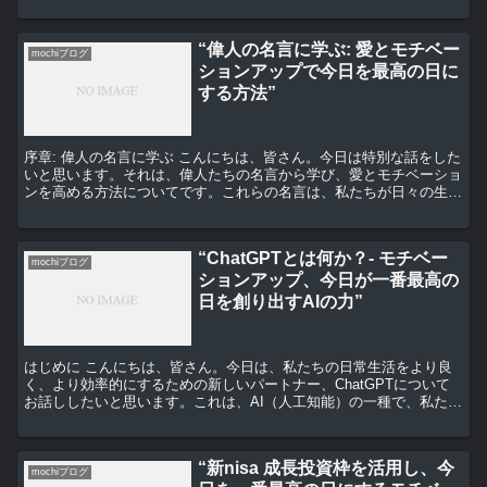
いと思います。 オプティミズムとは、単純に言えば「前向...
“偉人の名言に学ぶ: 愛とモチベー
mochiブログ
ションアップで今日を最高の日に
する方法”
序章: 偉人の名言に学ぶ こんにちは、皆さん。今日は特別な話をした
いと思います。それは、偉人たちの名言から学び、愛とモチベーショ
ンを高める方法についてです。これらの名言は、私たちが日々の生活
で直面する困難を乗り越えるための糧となります。それ...
“ChatGPTとは何か？- モチベー
mochiブログ
ションアップ、今日が一番最高の
日を創り出すAIの力”
はじめに こんにちは、皆さん。今日は、私たちの日常生活をより良
く、より効率的にするための新しいパートナー、ChatGPTについて
お話ししたいと思います。これは、AI（人工知能）の一種で、私たち
が日々の生活で直面するさまざまな課題を解決するの...
“新nisa 成長投資枠を活用し、今
mochiブログ