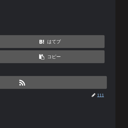
はてブ
コピー
111