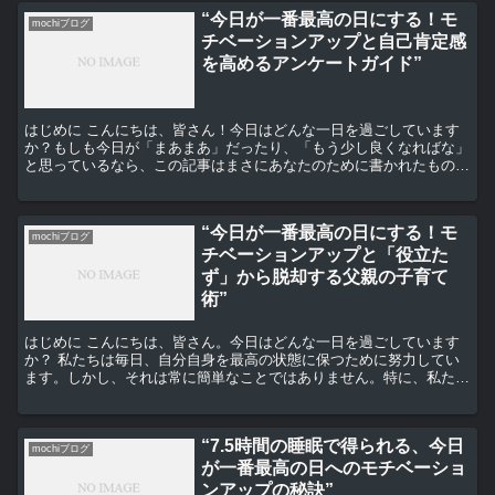
“今日が一番最高の日にする！モ
mochiブログ
チベーションアップと自己肯定感
を高めるアンケートガイド”
はじめに こんにちは、皆さん！今日はどんな一日を過ごしています
か？もしも今日が「まあまあ」だったり、「もう少し良くなればな」
と思っているなら、この記事はまさにあなたのために書かれたもので
す。 モチベーションを上げる方法 まずは、モチベーショ...
“今日が一番最高の日にする！モ
mochiブログ
チベーションアップと「役立た
ず」から脱却する父親の子育て
術”
はじめに こんにちは、皆さん。今日はどんな一日を過ごしています
か？ 私たちは毎日、自分自身を最高の状態に保つために努力してい
ます。しかし、それは常に簡単なことではありません。特に、私たち
が父親としての役割を果たすとき、その挑戦はさらに大きく...
“7.5時間の睡眠で得られる、今日
mochiブログ
が一番最高の日へのモチベーショ
ンアップの秘訣”