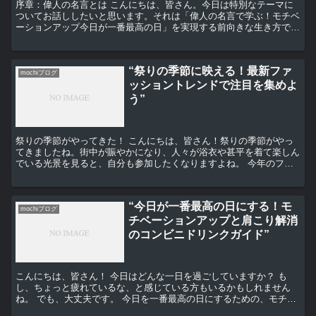
序章：偉人の名言とは こんにちは、皆さん。今日は特別なテーマに
ついてお話ししたいと思います。それは「偉人の名言で学ぶ！モチベ
ーションアップ今日が一番最高の日」を実現する前向きな生き方で
す。 名言とは、その人の人生観や哲学、思考のエッセンスが...
“祭りの季節に映える！最新ファ
mochiブログ
ッショントレンドで注目を集めよ
う”
祭りの季節がやってきた！ こんにちは、皆さん！祭りの季節がやっ
てきましたね。街中が賑やかになり、人々が浴衣や甚平を着て楽しん
でいる光景を見ると、自分も参加したくなりますよね。 今年のファ
ッショントレンドとは？ さて、祭りに参加するなら、やっ...
“今日が一番最高の日にする！モ
mochiブログ
チベーションアップと肩こり解消
のコンビニドリンクガイド”
こんにちは、皆さん！ 今日はどんな一日を過ごしていますか？ も
し、ちょっと疲れているな、と感じている方もいるかもしれません
ね。 でも、大丈夫です。 今日を一番最高の日にするための、モチベ
ーションアップと肩こり解消のコンビニドリンクガイドをご...