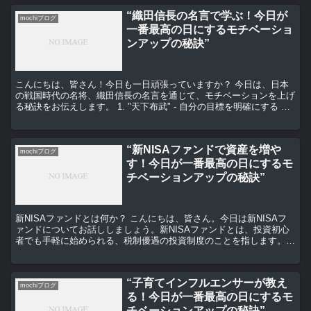
“織田信長の名言で学ぶ！今日が
mochiブログ
一番最高の日にするモチベーショ
ンアップの秘訣”
こんにちは、皆さん！今日も一日頑張っていますか？ 今日は、日本
の戦国時代の名将、織田信長の名言を通じて、モチベーションを上げ
る秘訣をお伝えします。 1. "天下布武" - 自分の目標を明確にする 織
田信長のもっとも有名な言葉の一つが「天下布...
“新NISAファンドで資産を増や
mochiブログ
す！今日が一番最高の日にするモ
チベーションアップの秘訣”
新NISAファンドとは何か？ こんにちは、皆さん。今日は新NISAフ
ァンドについてお話ししましょう。新NISAファンドとは、投資初心
者でも手軽に始められる、税制優遇の投資制度のことを指します。こ
れは、年間120万円までの投資が非課税となる制...
“子育てインフルエンサーが教え
mochiブログ
る！今日が一番最高の日にするモ
チベーションアップの秘訣”