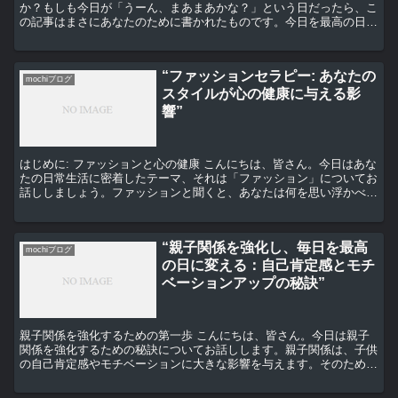
か？もしも今日が「うーん、まあまあかな？」という日だったら、こ
の記事はまさにあなたのために書かれたものです。今日を最高の日に
変えるためのモチベーションアップと睡眠美容の秘訣をお伝...
“ファッションセラピー: あなたの
mochiブログ
スタイルが心の健康に与える影
響”
はじめに: ファッションと心の健康 こんにちは、皆さん。今日はあな
たの日常生活に密着したテーマ、それは「ファッション」についてお
話ししましょう。ファッションと聞くと、あなたは何を思い浮かべま
すか？流行？自己表現？それとも単なる必要性？実は、...
“親子関係を強化し、毎日を最高
mochiブログ
の日に変える：自己肯定感とモチ
ベーションアップの秘訣”
親子関係を強化するための第一歩 こんにちは、皆さん。今日は親子
関係を強化するための秘訣についてお話しします。親子関係は、子供
の自己肯定感やモチベーションに大きな影響を与えます。そのため、
親子関係を強化することは、子供の成長を促進するために非...