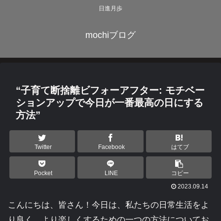
日進月歩
mochiブログ
“子育て断捨離ビフォーアフター: モチベー
ションアップで今日が一番最高の日にする
方法”
Twitter
Facebook
はてブ
Pocket
LINE
コピー
2023.09.14
こんにちは、皆さん！今日は、私たちの日常生活をよ
り良く、より楽しくするための一つの方法についてお