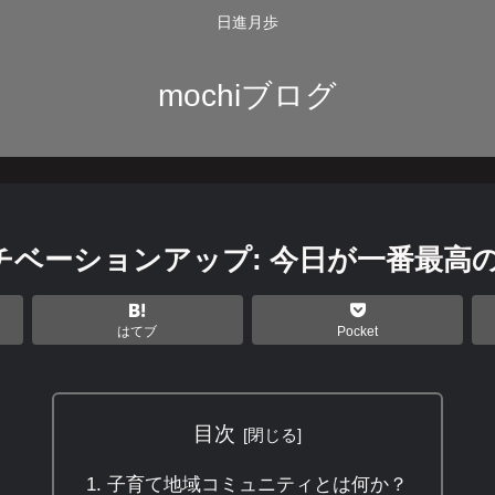
日進月歩
mochiブログ
チベーションアップ: 今日が一番最高
はてブ
Pocket
目次
子育て地域コミュニティとは何か？