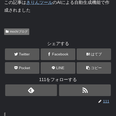
この記事は
きりんツール
のAIによる自動生成機能で作
成されました
mochiブログ
シェアする
Twitter
Facebook
はてブ
Pocket
LINE
コピー
111をフォローする
111