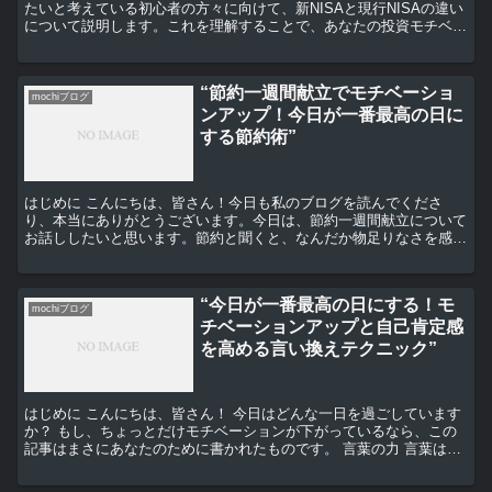
たいと考えている初心者の方々に向けて、新NISAと現行NISAの違い
について説明します。これを理解することで、あなたの投資モチベー
ションがアップし、今日が一番最高の投資日になるこ...
“節約一週間献立でモチベーショ
mochiブログ
ンアップ！今日が一番最高の日に
する節約術”
はじめに こんにちは、皆さん！今日も私のブログを読んでくださ
り、本当にありがとうございます。今日は、節約一週間献立について
お話ししたいと思います。節約と聞くと、なんだか物足りなさを感じ
てしまうかもしれませんが、実は節約献立は、私たちの生活を...
“今日が一番最高の日にする！モ
mochiブログ
チベーションアップと自己肯定感
を高める言い換えテクニック”
はじめに こんにちは、皆さん！ 今日はどんな一日を過ごしています
か？ もし、ちょっとだけモチベーションが下がっているなら、この
記事はまさにあなたのために書かれたものです。 言葉の力 言葉は強
力なツールです。 私たちが自分自身に対してどのよう...