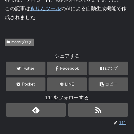
この記事は
きりんツール
のAIによる自動生成機能で作
成されました
mochiブログ
シェアする
Twitter
Facebook
はてブ
Pocket
LINE
コピー
111をフォローする
111