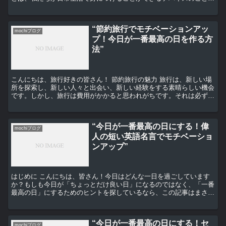
指します。スマートウォッチやフィットネストラッカーなど...
“節約旅行でモチベーションアッ
mochiブログ
プ！今日が一番最高の日を作る方
法”
こんにちは、旅行好きの皆さん！ 節約旅行の魅力 旅行は、新しい場
所を探索し、新しい人々と出会い、新しい経験をする素晴らしい機会
です。しかし、旅行は費用がかかると思われがちです。それは必ずし
も真実ではありません。節約旅行は、少ない予算でも最高...
“今日が一番最高の日にする！偉
mochiブログ
人の短い英語名言でモチベーショ
ンアップ”
はじめに こんにちは、皆さん！今日はどんな一日を過ごしています
か？もしも今日が「ちょっとだけ良い日」になるのではなく、「一番
最高の日」にするためのヒントを探しているなら、この記事はまさに
あなたのために書かれたものです。 偉人たちの名言とは ...
“今日が一番最高の日にする！セ
mochiブログ