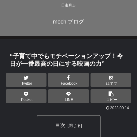
日進月歩
mochiブログ
“子育て中でもモチベーションアップ！今
日が一番最高の日にする映画の力”
Twitter
Facebook
はてブ
Pocket
LINE
コピー
2023.09.14
目次