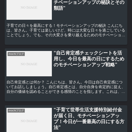
チベーションアップの秘訣とその
類語”
子育ての日々を最高にする！モチベーションアップの秘訣 こんにち
は、皆さん。子育ては楽しいけど、時には大変な日々を過ごしている
ことでしょう。でも、その大変さを乗り越えるためのモチベーション
アップの秘訣をご紹介します。 秘訣1：自分自身を大切に...
“自己肯定感チェックシートを活
mochiブログ
用し、今日を最高の日にするため
のモチベーションアップ戦略”
自己肯定感とは何か？ こんにちは、皆さん。今日は自己肯定感につ
いてお話ししましょう。自己肯定感とは、自分自身を肯定的に捉え、
自分の価値を認めることができる感情のことを指します。これは、自
分自身を愛し、尊重し、自分の能力や才能を信じることがで...
“子育て世帯生活支援特別給付金
mochiブログ
が届く日、モチベーションアッ
プ！今日が一番最高の日にする方
法”