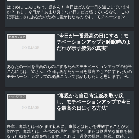
はじめに こんにちは、皆さん！ 今日はどんな一日を過ごしています
か？ もし、今日が「あまり良くない日」だと感じているなら、この
記事はまさにあなたのために書かれたものです。 モチベーションア
ップの秘訣 まず、モチベーションをアップさせるための...
“今日が一番最高の日にする！モ
mochiブログ
チベーションアップと睡眠時のよ
だれが示す疲労の真実”
あなたの一日を最高のものにするためのモチベーションアップの秘訣
こんにちは、皆さん。今日はあなたが一日を最高のものにするための
モチベーションアップの秘訣についてお話ししたいと思います。私た
ちは皆、日々の生活の中でさまざまな課題に直面していま...
“毒親から自己肯定感を取り戻
mochiブログ
し、モチベーションアップで今日
を最高の日にする方法”
序章：毒親とは何か まず初めに、毒親とは何かを理解することが大
切です。毒親とは、子供の心理的、感情的、または物理的な健康を損
なう行動をとる親を指します。これは、過度の批判、無視、虐待、ネ