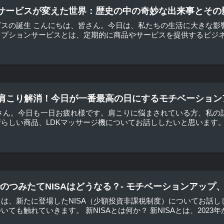
サービスが変えた世界：歴史の中の奇妙な出来事とその
ビスの誕生 こんにちは、皆さん。今日は、私たちの生活に大きな影
プションサービスとは、定期的に商品やサービスを提供するビジネス
で肩こり解消！今日が一番最高の日にするモチベーション
皆さん。今日も一日お疲れ様です。肩こりに悩まされている方、私の
らしい商品、LDKマッサージ機についてお話ししたいと思います。 L
までのつみたてNISAはどうなる？- モチベーションアッ
は、新たに登場したNISA（少額投資非課税制度）についてお話し
も触れていきます。 新NISAとは何か？ 新NISAとは、2023年か