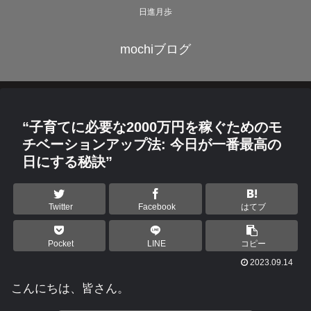
日進月歩
mochiブログ
“子育てに必要な2000万円を稼ぐためのモ
チベーションアップ法: 今日が一番最高の
日にする秘訣”
Twitter
Facebook
はてブ
Pocket
LINE
コピー
2023.09.14
こんにちは、皆さん。