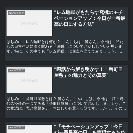
“レム睡眠がもたらす究極のモチ
mochiブログ
ベーションアップ：今日が一番最
高の日にする方法”
はじめに：レム睡眠とは何か？ こんにちは、皆さん。今日は、私た
ちの日常生活に深く関わる「睡眠」についてお話ししたいと思いま
す。特に、その中でも「レム睡眠」に焦点を当ててみましょう。 レ
ム睡眠とは、Rapid Eye Movement（急速眼...
“噂話から解き明かす！「番町皿
mochiブログ
屋敷」の魅力とその真実”
はじめに：番町皿屋敷とは？ 皆さん、こんにちは。今日は、江戸時
代の怪談の一つである「番町皿屋敷」についてお話ししましょう。こ
の物語は、恋と復讐をテーマにした心震える話です。しかし、その魅
力はただそれだけではありません。その背後には、我々が知...
“「モチベーションアップ！今日
mochiブログ
が一番最高の日」を実現するため