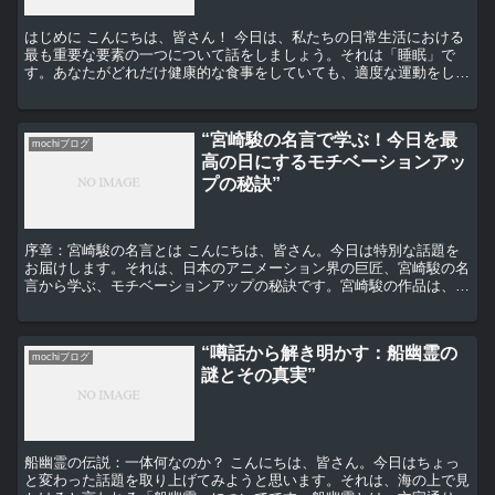
はじめに こんにちは、皆さん！ 今日は、私たちの日常生活における
最も重要な要素の一つについて話をしましょう。それは「睡眠」で
す。あなたがどれだけ健康的な食事をしていても、適度な運動をして
いても、睡眠が不足していると、それらの努力は水の泡にな...
“宮崎駿の名言で学ぶ！今日を最
mochiブログ
高の日にするモチベーションアッ
プの秘訣”
序章：宮崎駿の名言とは こんにちは、皆さん。今日は特別な話題を
お届けします。それは、日本のアニメーション界の巨匠、宮崎駿の名
言から学ぶ、モチベーションアップの秘訣です。宮崎駿の作品は、そ
の美しいビジュアルと深いメッセージ性で世界中の人々を魅...
“噂話から解き明かす：船幽霊の
mochiブログ
謎とその真実”
船幽霊の伝説：一体何なのか？ こんにちは、皆さん。今日はちょっ
と変わった話題を取り上げてみようと思います。それは、海の上で見