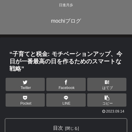
日進月歩
mochiブログ
“子育てと税金: モチベーションアップ、今
日が一番最高の日を作るためのスマートな
戦略”
Twitter
Facebook
はてブ
Pocket
LINE
コピー
2023.09.14
目次