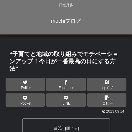
日進月歩
mochiブログ
“子育てと地域の取り組みでモチベーショ
ンアップ！今日が一番最高の日にする方
法”
Twitter
Facebook
はてブ
Pocket
LINE
コピー
2023.09.14
目次