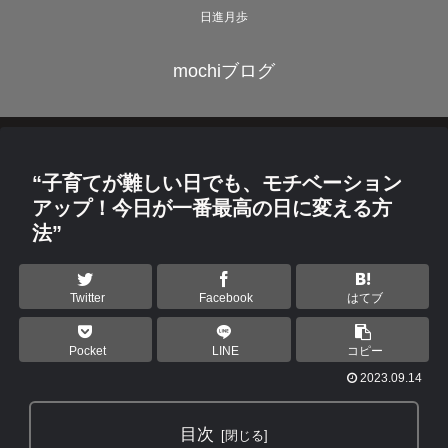
日進月歩
mochiブログ
“子育てが難しい日でも、モチベーション
アップ！今日が一番最高の日に変える方
法”
Twitter
Facebook
はてブ
Pocket
LINE
コピー
2023.09.14
目次