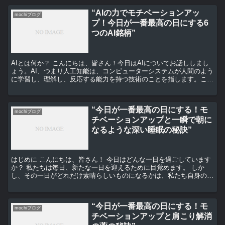
“AIの力でモチベーションアッ
mochiブログ
プ！今日が一番最高の日にする6
つのAI銘柄”
AIとは何か？ こんにちは、皆さん！今日はAIについてお話ししまし
ょう。AI、つまり人工知能は、コンピューターシステムが人間のよう
に学習し、理解し、反応する能力を持つ技術のことを指します。これ
は、私たちの生活を劇的に変える可能性を秘めていま...
“今日が一番最高の日にする！モ
mochiブログ
チベーションアップと一瞬で朝に
なるような深い睡眠の秘訣”
はじめに こんにちは、皆さん！ 今日はどんな一日を過ごしています
か？ 私たちは毎日、新たな一日を迎えるために目覚めます。 しか
し、その一日がどれだけ素晴らしいものになるかは、私たち自身の手
にかかっています。 モチベーションを上げる方法 まず...
“今日が一番最高の日にする！モ
mochiブログ
チベーションアップと肩こり解消