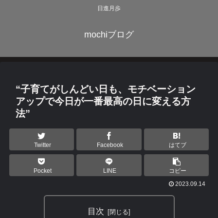
日進月歩
mochiブログ
“子育てがしんどい日も、モチベーション
アップで今日が一番最高の日に変える方
法”
Twitter
Facebook
はてブ
Pocket
LINE
コピー
2023.09.14
目次