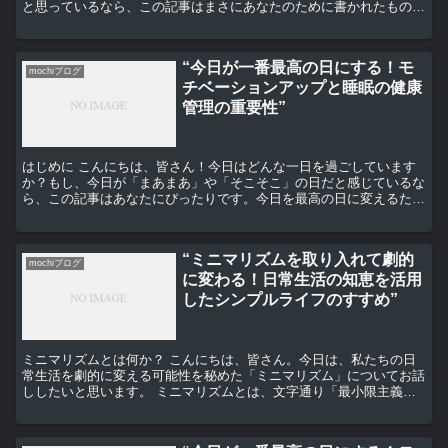
と思っているなら、この記事はまさにあなたのために書かれたもので
す。 モチベーションとは何か？ まず、モチベーションと...
“今日が一番最高の日にする！モ
mochiブログ
チベーションアップと睡眠の健康
管理の重要性”
はじめに こんにちは、皆さん！今日はどんな一日を過ごしています
か？もし、今日が「まあまあ」や「そこそこ」の日だと感じているな
ら、この記事はあなたにぴったりです。今日を最高の日に変えるため
のヒントをお伝えします。それは、モチベーションアップと...
“ミニマリズムを取り入れて劇的
mochiブログ
に変わる！日常生活の知恵を活用
したシンプルライフのすすめ”
ミニマリズムとは何か？ こんにちは、皆さん。今日は、私たちの日
常生活を劇的に変える可能性を秘めた「ミニマリズム」についてお話
ししたいと思います。 ミニマリズムとは、文字通り「最小限主義」
を意味します。物や情報、そして時間を最小限に抑え、本当...