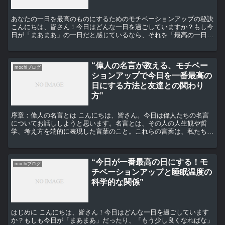
あなたの一日を最高のものにするためのモチベーションアップの秘訣
こんにちは、皆さん！今日はどんな一日を過ごしていますか？もし今
日が「まあまあ」の一日だと感じているなら、それを「最高の一日」
に変えるためのヒントをいくつか提供したいと思います。...
“偉人の名言が教える、モチベー
mochiブログ
ションアップで今日を一番最高の
日にする方法と友達との関わり
方”
序章：偉人の名言とは こんにちは、皆さん。今日は偉人たちの名言
についてお話ししようと思います。名言とは、その人の人生観や哲
学、考え方を端的に表現した言葉のこと。これらの言葉は、私たちが
困難に直面した時やモチベーションが下がった時に、力を与え...
“今日が一番最高の日にする！モ
mochiブログ
チベーションアップと睡眠温度の
科学的な関係”
はじめに こんにちは、皆さん！今日はどんな一日を過ごしています
か？もしも今日が「まあまあ」だったり、「もう少し良くなればな」