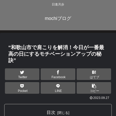
日進月歩
mochiブログ
“和歌山市で肩こりを解消！今日が一番最
高の日にするモチベーションアップの秘
訣”
Twitter
Facebook
はてブ
Pocket
LINE
コピー
2023.09.27
目次