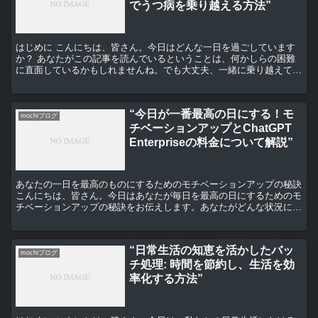
でうつ病を乗り越える方法”
はじめに こんにちは、皆さん。今日はどんな一日を過ごしています
か？ あなたがこの記事を読んでいるということは、何かしらの困難
に直面しているかもしれませんね。でも大丈夫、一緒に乗り越えてい
きましょう。 モチベーションアップの方法 まずは、モチ...
“今日が一番最高の日にする！モ
mochiブログ
チベーションアップとChatGPT
Enterpriseの料金について解説”
あなたの一日を最高のものにするためのモチベーションアップの秘訣
こんにちは、皆さん。今日はあなたが毎日を最高の日にするためのモ
チベーションアップの秘訣をお伝えします。あなたがどんな状況にあ
っても、自分自身を高めるためのモチベーションを保つこ...
“日常生活の知恵を活かしたバッ
mochiブログ
チ処理: 時間を節約し、生活を効
率化する方法”