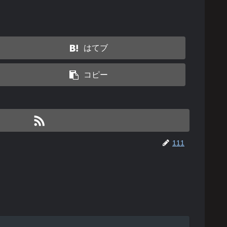
はてブ
コピー
111