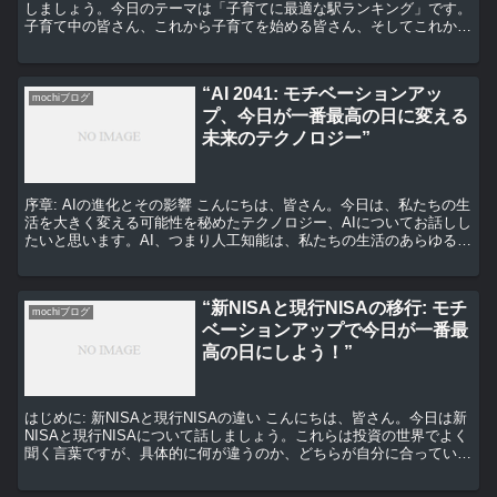
しましょう。今日のテーマは「子育てに最適な駅ランキング」です。
子育て中の皆さん、これから子育てを始める皆さん、そしてこれから
子育ての旅を始める皆さんに向けて、私たちが厳選した情報...
“AI 2041: モチベーションアッ
mochiブログ
プ、今日が一番最高の日に変える
未来のテクノロジー”
序章: AIの進化とその影響 こんにちは、皆さん。今日は、私たちの生
活を大きく変える可能性を秘めたテクノロジー、AIについてお話しし
たいと思います。AI、つまり人工知能は、私たちの生活のあらゆる面
で活用されています。それは、スマートフォンの...
“新NISAと現行NISAの移行: モチ
mochiブログ
ベーションアップで今日が一番最
高の日にしよう！”
はじめに: 新NISAと現行NISAの違い こんにちは、皆さん。今日は新
NISAと現行NISAについて話しましょう。これらは投資の世界でよく
聞く言葉ですが、具体的に何が違うのか、どちらが自分に合っている
のか、迷っている方も多いのではないでし...