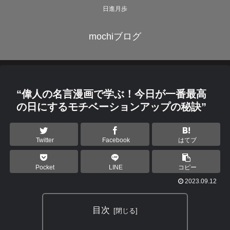
日進月歩
mochiブログ
“偉人の名言漫画で学ぶ！今日が一番最高
の日にするモチベーションアップの秘訣”
Twitter
Facebook
はてブ
Pocket
LINE
コピー
2023.09.12
目次