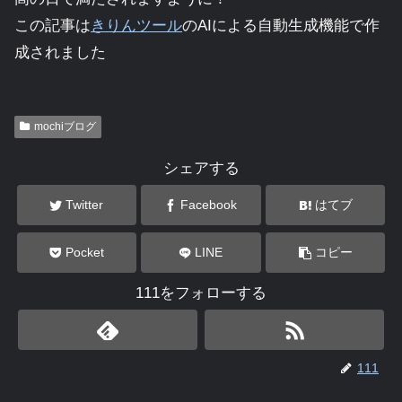
この記事は
きりんツール
のAIによる自動生成機能で作
成されました
mochiブログ
シェアする
Twitter
Facebook
はてブ
Pocket
LINE
コピー
111をフォローする
111