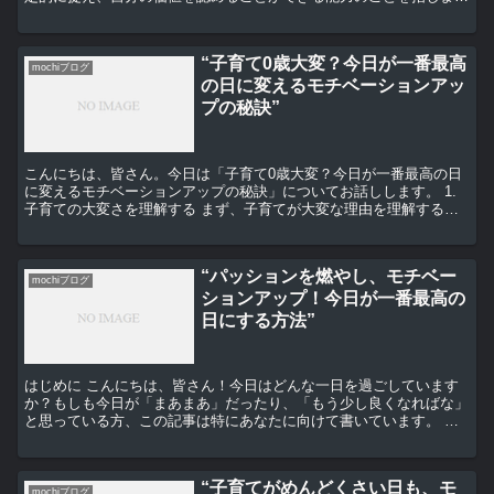
す。これは、自分自身を愛し、尊重することができるかどうか...
“子育て0歳大変？今日が一番最高
mochiブログ
の日に変えるモチベーションアッ
プの秘訣”
こんにちは、皆さん。今日は「子育て0歳大変？今日が一番最高の日
に変えるモチベーションアップの秘訣」についてお話しします。 1.
子育ての大変さを理解する まず、子育てが大変な理由を理解するこ
とから始めましょう。新生児の世話は、24時間365...
“パッションを燃やし、モチベー
mochiブログ
ションアップ！今日が一番最高の
日にする方法”
はじめに こんにちは、皆さん！今日はどんな一日を過ごしています
か？もしも今日が「まあまあ」だったり、「もう少し良くなればな」
と思っている方、この記事は特にあなたに向けて書いています。 パ
ッションを燃やす方法 まず、パッションを燃やす方法につ...
“子育てがめんどくさい日も、モ
mochiブログ