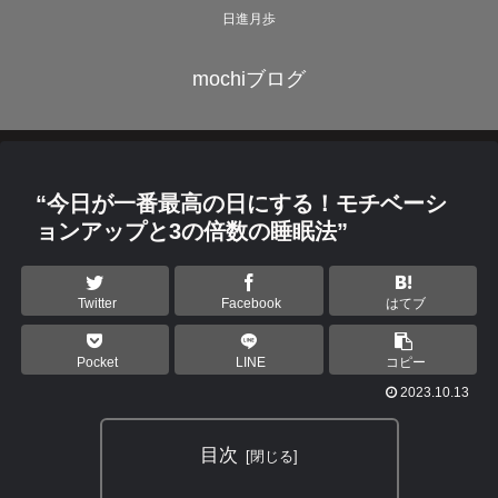
日進月歩
mochiブログ
“今日が一番最高の日にする！モチベーシ
ョンアップと3の倍数の睡眠法”
Twitter
Facebook
はてブ
Pocket
LINE
コピー
2023.10.13
目次