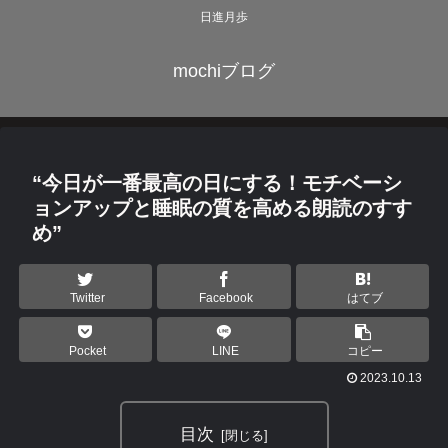
日進月歩
mochiブログ
“今日が一番最高の日にする！モチベーシ
ョンアップと睡眠の質を高める朗読のすす
め”
Twitter
Facebook
はてブ
Pocket
LINE
コピー
2023.10.13
目次