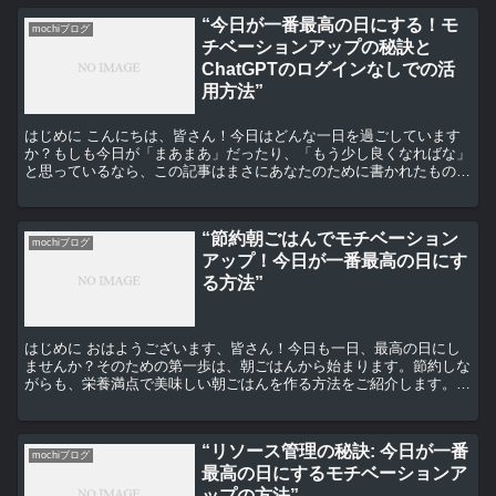
“今日が一番最高の日にする！モ
mochiブログ
チベーションアップの秘訣と
ChatGPTのログインなしでの活
用方法”
はじめに こんにちは、皆さん！今日はどんな一日を過ごしています
か？もしも今日が「まあまあ」だったり、「もう少し良くなればな」
と思っているなら、この記事はまさにあなたのために書かれたもので
す。今日を最高の一日にするためのモチベーションアップの...
“節約朝ごはんでモチベーション
mochiブログ
アップ！今日が一番最高の日にす
る方法”
はじめに おはようございます、皆さん！今日も一日、最高の日にし
ませんか？そのための第一歩は、朝ごはんから始まります。節約しな
がらも、栄養満点で美味しい朝ごはんを作る方法をご紹介します。こ
れであなたの一日がより良いものになること間違いなしです...
“リソース管理の秘訣: 今日が一番
mochiブログ
最高の日にするモチベーションア
ップの方法”