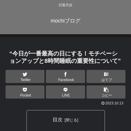
日進月歩
mochiブログ
“今日が一番最高の日にする！モチベーシ
ョンアップと8時間睡眠の重要性について”
Twitter
Facebook
はてブ
Pocket
LINE
コピー
2023.10.13
目次