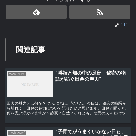
111
関連記事
“噂話と畑の中の足音：秘密の物
mochiブログ
語が紡ぐ田舎の魅力”
田舎の魅力とは何か？ こんにちは、皆さん。今日は、都会の喧騒か
ら離れて、田舎の魅力について語りたいと思います。田舎と聞くと、
何を思い浮かべますか？静寂？自然？それとも、地元の人々とのつな
がり？それぞれの答えは違うかもしれませんが、私たちが共...
“子育てがうまくいかない日も、
mochiブログ