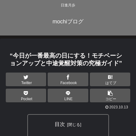
日進月歩
mochiブログ
“今日が一番最高の日にする！モチベーシ
ョンアップと中途覚醒対策の究極ガイド”
Twitter
Facebook
はてブ
Pocket
LINE
コピー
2023.10.13
目次