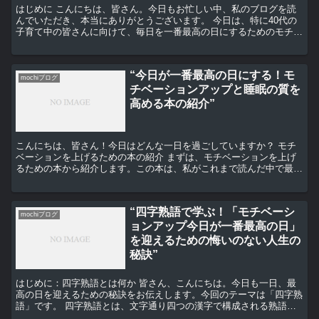
はじめに こんにちは、皆さん。今日もお忙しい中、私のブログを読
んでいただき、本当にありがとうございます。 今日は、特に40代の
子育て中の皆さんに向けて、毎日を一番最高の日にするためのモチベ
ーションアップの秘訣をお伝えしたいと思います。 子育...
“今日が一番最高の日にする！モ
mochiブログ
チベーションアップと睡眠の質を
高める本の紹介”
こんにちは、皆さん！今日はどんな一日を過ごしていますか？ モチ
ベーションを上げるための本の紹介 まずは、モチベーションを上げ
るための本から紹介します。この本は、私がこれまで読んだ中で最も
影響を受けた一冊です。タイトルは「Drive: The...
“四字熟語で学ぶ！「モチベーシ
mochiブログ
ョンアップ今日が一番最高の日」
を迎えるための悔いのない人生の
秘訣”
はじめに：四字熟語とは何か 皆さん、こんにちは。今日も一日、最
高の日を迎えるための秘訣をお伝えします。今回のテーマは「四字熟
語」です。 四字熟語とは、文字通り四つの漢字で構成される熟語の
ことを指します。これらは、一つ一つの漢字が持つ意味を組...